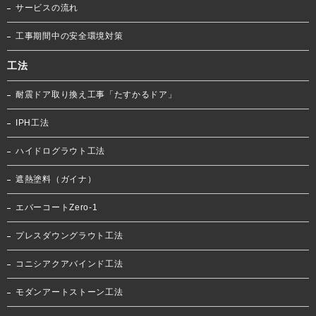
サービスの流れ
工事期間中の安全環境対策
工法
耐震ドア取り換え工事「たすかるドア」
IPH工法
ハイドログラウト工法
遮熱塗料（ガイナ）
エバーコートZero-1
プレスダウングラウト工法
コニシアクアバインド工法
モダンアートストーン工法