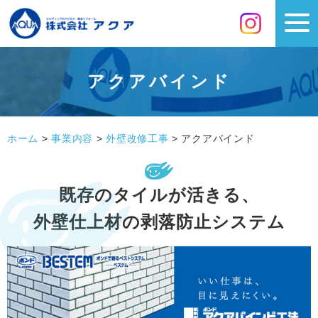
アクアバインド
ホーム
>
事業内容
>
外壁改修工事
>
アクアバインド
既存のタイルが活きる、
外壁仕上材の剥落防止システム