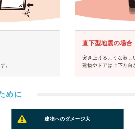
直下型地震の場合
。
突き上げるような激し
ます。
建物やドアは上下方向
ために
建物へのダメージ大