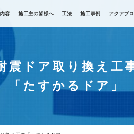
業内容
施工主の皆様へ
工法
施工事例
アクアブ
耐震ドア取り換え工
「たすかるドア」