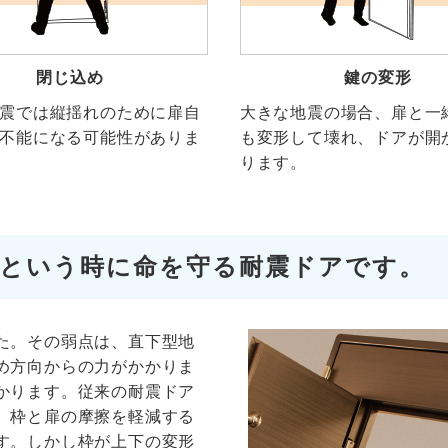
閉じ込め
鍵の変形
震では縦揺れのために扉自
大きな地震の場合、扉と一
不能になる可能性がありま
も変形して壊れ、ドアが開
ります。
という時に命を守る耐震ドアです。
た。その弱点は、直下型地
め方向からの力がかかりま
かります。従来の耐震ドア
、枠と扉の摩擦を軽減する
す。しかし枠が上下の変形