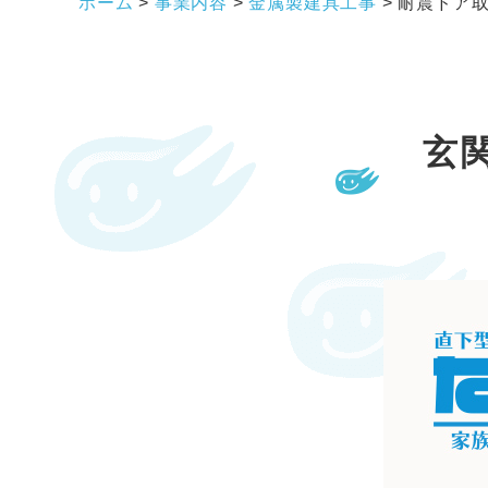
ホーム
>
事業内容
>
金属製建具工事
>
耐震ドア
玄