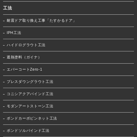
工法
耐震ドア取り換え工事「たすかるドア」
IPH工法
ハイドログラウト工法
遮熱塗料（ガイナ）
エバーコートZero-1
プレスダウングラウト工法
コニシアクアバインド工法
モダンアートストーン工法
ボンドカーボピンネット工法
ボンドソルバインド工法