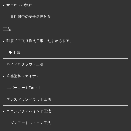
サービスの流れ
工事期間中の安全環境対策
工法
耐震ドア取り換え工事「たすかるドア」
IPH工法
ハイドログラウト工法
遮熱塗料（ガイナ）
エバーコートZero-1
プレスダウングラウト工法
コニシアクアバインド工法
モダンアートストーン工法