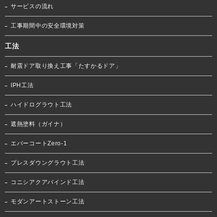
サービスの流れ
工事期間中の安全環境対策
工法
耐震ドア取り換え工事「たすかるドア」
IPH工法
ハイドログラウト工法
遮熱塗料（ガイナ）
エバーコートZero-1
プレスダウングラウト工法
コニシアクアバインド工法
モダンアートストーン工法