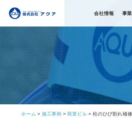
会社情報
事
ホーム
>
施工事例
>
商業ビル
>
柱のひび割れ補