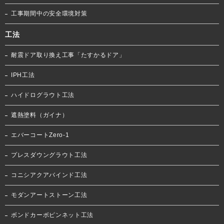
工事期間中の安全環境対策
工法
耐震ドア取り換え工事「たすかるドア」
IPH工法
ハイドログラウト工法
遮熱塗料（ガイナ）
エバーコートZero-1
プレスダウングラウト工法
コニシアクアバインド工法
モダンアートストーン工法
ボンドカーボピンネット工法