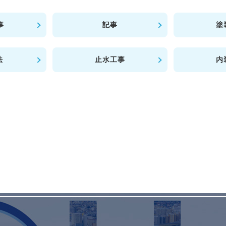
事
記事
塗
法
止水工事
内