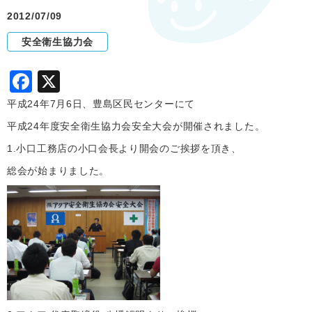
2012/07/09
安全衛生協力会
F
X
a
平成24年7月6日、豊島区民センターにて
c
平成24年度安全衛生協力会安全大会が開催されました。
e
1.小口工務店の小口会長より開会のご挨拶を頂き、
b
総会が始まりました。
o
o
k