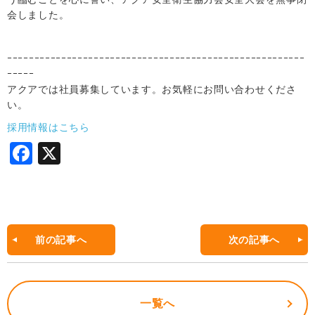
会しました。
ｰｰｰｰｰｰｰｰｰｰｰｰｰｰｰｰｰｰｰｰｰｰｰｰｰｰｰｰｰｰｰｰｰｰｰｰｰｰｰｰｰｰｰｰｰｰｰｰｰｰｰｰｰｰｰ
ｰｰｰｰｰ
アクアでは社員募集しています。お気軽にお問い合わせくださ
い。
採用情報はこちら
F
X
a
c
e
b
前の記事へ
次の記事へ
o
o
一覧へ
k