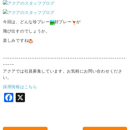
今回は、どんな珍プレー
好プレー
が
飛び出すのでしょうか。
楽しみですね
ｰｰｰｰｰｰｰｰｰｰｰｰｰｰｰｰｰｰｰｰｰｰｰｰｰｰｰｰｰｰｰｰｰｰｰｰｰｰｰｰｰｰｰｰｰｰｰｰｰｰｰｰｰｰｰ
ｰｰｰｰｰ
アクアでは社員募集しています。お気軽にお問い合わせくださ
い。
採用情報はこちら
F
X
a
c
e