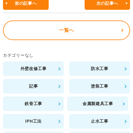
b
前の記事へ
次の記事へ
o
o
一覧へ
k
カテゴリーなし
外壁改修工事
防水工事
記事
塗装工事
鉄骨工事
金属製建具工事
IPH工法
止水工事