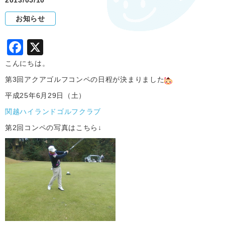
2013/05/10
お知らせ
F
X
a
こんにちは。
c
第3回アクアゴルフコンペの日程が決まりました
e
平成25年6月29日（土）
b
関越ハイランドゴルフクラブ
o
第2回コンペの写真はこちら↓
o
k