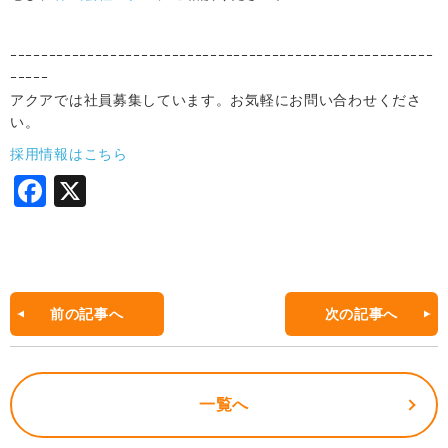
ｰｰｰｰｰｰｰｰｰｰｰｰｰｰｰｰｰｰｰｰｰｰｰｰｰｰｰｰｰｰｰｰｰｰｰｰｰｰｰｰｰｰｰｰｰｰｰｰｰｰｰｰｰｰｰ
ｰｰｰｰｰ
アクアでは社員募集しています。お気軽にお問い合わせくださ
い。
採用情報はこちら
F
X
a
c
e
b
前の記事へ
次の記事へ
o
o
一覧へ
k