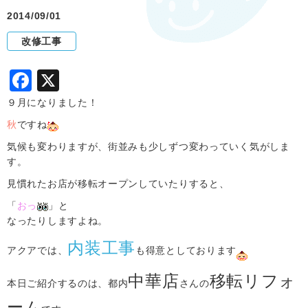
2014/09/01
改修工事
F
X
a
９月になりました！
c
秋
ですね
e
気候も変わりますが、街並みも少しずつ変わっていく気がしま
す。
b
見慣れたお店が移転オープンしていたりすると、
o
「
おっ
o
」と
なったりしますよね。
k
内装工事
アクアでは、
も得意としております
中華店
移転リフォ
本日ご紹介するのは、都内
さんの
ーム