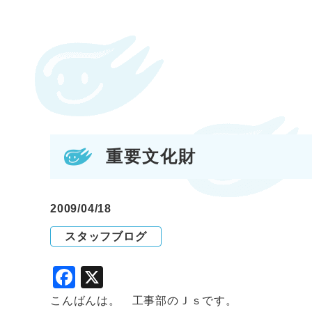
重要文化財
2009/04/18
スタッフブログ
F
X
a
こんばんは。 工事部のＪｓです。