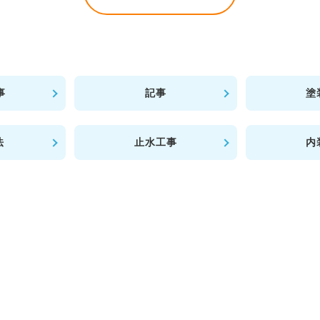
事
記事
塗
法
止水工事
内