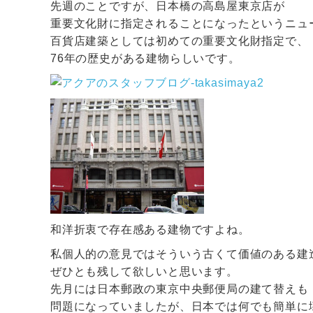
c
先週のことですが、日本橋の高島屋東京店が
重要文化財に指定されることになったというニュ
e
百貨店建築としては初めての重要文化財指定で、
b
76年の歴史がある建物らしいです。
o
o
k
和洋折衷で存在感ある建物ですよね。
私個人的の意見ではそういう古くて価値のある建
ぜひとも残して欲しいと思います。
先月には日本郵政の東京中央郵便局の建て替えも
問題になっていましたが、日本では何でも簡単に