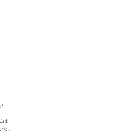
が
には
から。