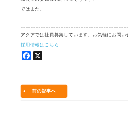
ではまた。
ｰｰｰｰｰｰｰｰｰｰｰｰｰｰｰｰｰｰｰｰｰｰｰｰｰｰｰｰｰｰｰｰｰｰｰｰｰｰｰｰｰｰ
アクアでは社員募集しています。お気軽にお問い
採用情報はこちら
F
X
a
c
e
b
前の記事へ
o
o
k