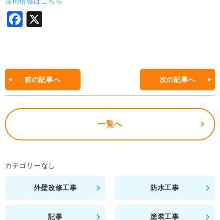
採用情報はこちら
F
X
a
c
e
b
前の記事へ
次の記事へ
o
o
一覧へ
k
カテゴリーなし
外壁改修工事
防水工事
記事
塗装工事