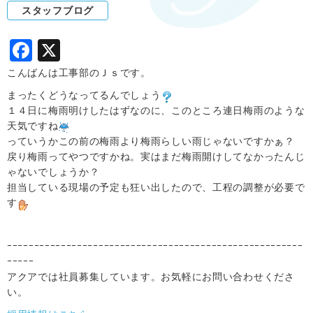
スタッフブログ
F
X
a
こんばんは工事部のＪｓです。
c
まったくどうなってるんでしょう
１４日に梅雨明けしたはずなのに、このところ連日梅雨のような
e
天気ですね
b
っていうかこの前の梅雨より梅雨らしい雨じゃないですかぁ？
o
戻り梅雨ってやつですかね。実はまだ梅雨開けしてなかったんじ
ゃないでしょうか？
o
担当している現場の予定も狂い出したので、工程の調整が必要で
k
す
ｰｰｰｰｰｰｰｰｰｰｰｰｰｰｰｰｰｰｰｰｰｰｰｰｰｰｰｰｰｰｰｰｰｰｰｰｰｰｰｰｰｰｰｰｰｰｰｰｰｰｰｰｰｰｰ
ｰｰｰｰｰ
アクアでは社員募集しています。お気軽にお問い合わせくださ
い。