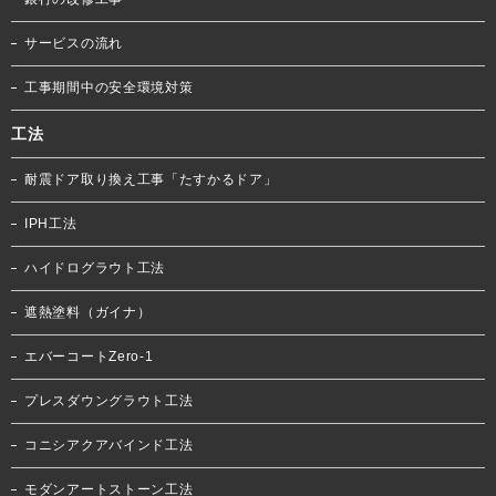
サービスの流れ
工事期間中の安全環境対策
工法
耐震ドア取り換え工事「たすかるドア」
IPH工法
ハイドログラウト工法
遮熱塗料（ガイナ）
エバーコートZero-1
プレスダウングラウト工法
コニシアクアバインド工法
モダンアートストーン工法