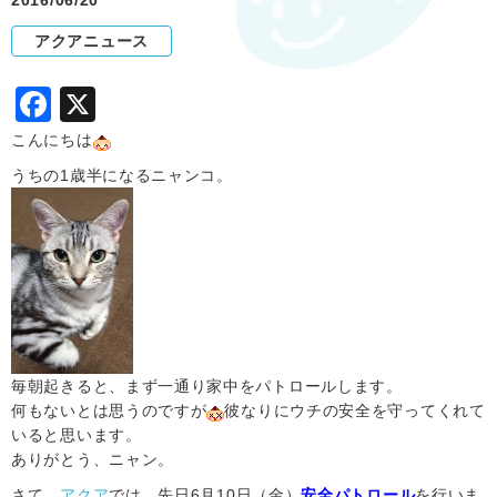
2016/06/20
アクアニュース
F
X
a
こんにちは
c
うちの1歳半になるニャンコ。
e
b
o
o
k
毎朝起きると、まず一通り家中をパトロールします。
何もないとは思うのですが
彼なりにウチの安全を守ってくれて
いると思います。
ありがとう、ニャン。
さて、
アクア
では、先日6月10日（金）
安全パトロール
を行いま