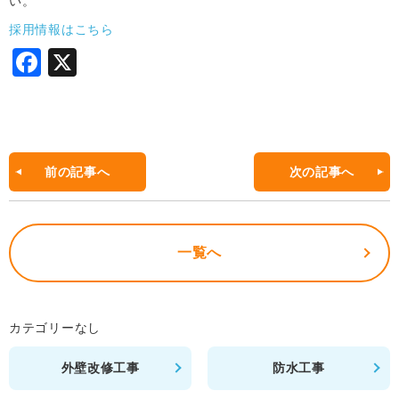
い。
採用情報はこちら
F
X
a
c
e
b
前の記事へ
次の記事へ
o
o
一覧へ
k
カテゴリーなし
外壁改修工事
防水工事