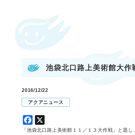
池袋北口路上美術館大作
2016/12/22
アクアニュース
F
X
a
「池袋北口路上美術館１１／１３大作戦」と題し