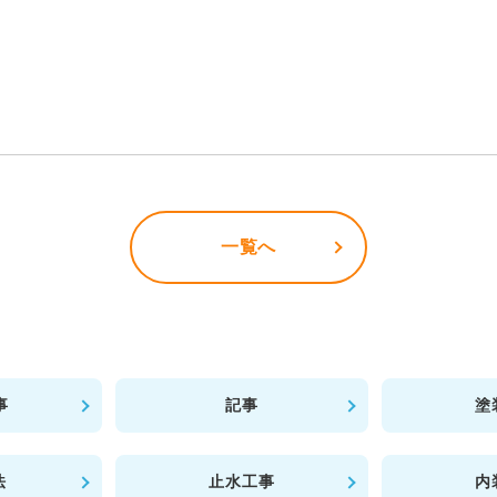
一覧へ
事
記事
塗
法
止水工事
内