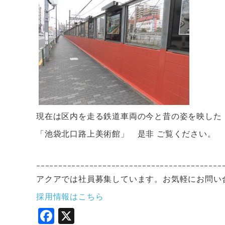
現在は区内を走る鉄道車両の今と昔の姿を映した
「池袋北口路上美術館」 是非 ご覧ください。
ｰｰｰｰｰｰｰｰｰｰｰｰｰｰｰｰｰｰｰｰｰｰｰｰｰｰｰｰｰｰｰｰｰｰｰｰｰｰｰｰｰｰ
アクアでは社員募集しています。お気軽にお問い
採用情報はこちら
F
X