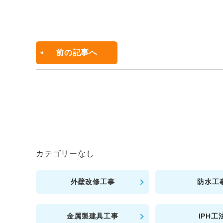
a
c
e
b
前の記事へ
o
o
k
カテゴリーなし
外壁改修工事
防水工
金属製建具工事
IPH工