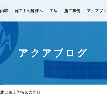
業内容
施工主の皆様へ
工法
施工事例
アクアブ
アクアブログ
袋北口路上美術館大作戦