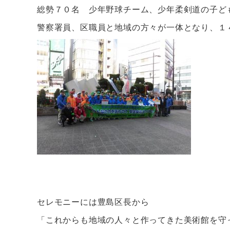
c
総勢７０名 少年野球チーム、少年柔剣道の子ど
e
警察署員、区職員と地域の方々が一体となり、１
b
o
o
k
セレモニーには豊島区長から
「これからも地域の人々と作ってきた美術館を守