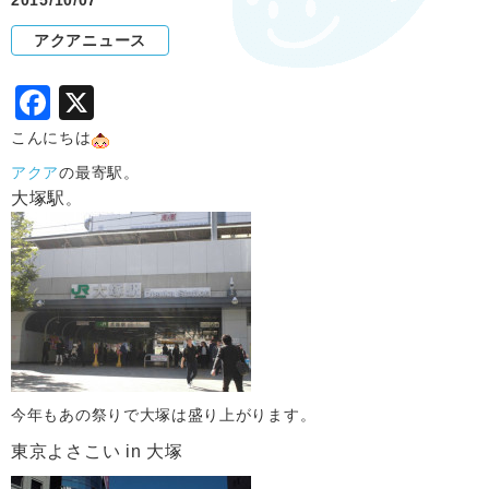
2015/10/07
アクアニュース
F
X
a
こんにちは
c
アクア
の最寄駅。
e
大塚駅
。
b
o
o
k
今年もあの祭りで大塚は盛り上がります。
東京よさこい in 大塚