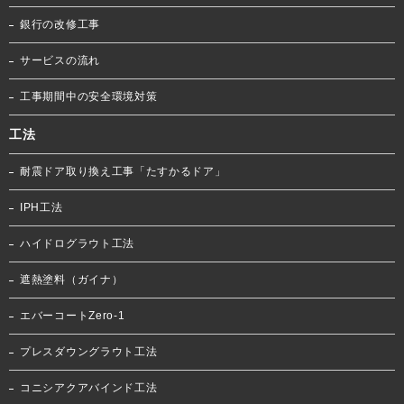
銀行の改修工事
サービスの流れ
工事期間中の安全環境対策
工法
耐震ドア取り換え工事「たすかるドア」
IPH工法
ハイドログラウト工法
遮熱塗料（ガイナ）
エバーコートZero-1
プレスダウングラウト工法
コニシアクアバインド工法