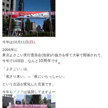
今年は10月11日
(日)
。
2006年に
東京よさこい実行委員会(池袋)の協力を得て大塚で開催されて、
10周年
今年で10回目、なんと
です
「よさこい」は、
「夜さり来い」→「夜にいらっしゃい」
という古語が変化した言葉です。
今年も
アクア
は協賛してますよー