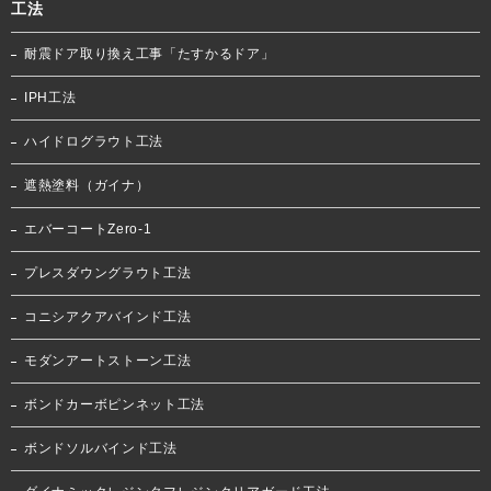
工法
耐震ドア取り換え工事「たすかるドア」
IPH工法
ハイドログラウト工法
遮熱塗料（ガイナ）
エバーコートZero-1
プレスダウングラウト工法
コニシアクアバインド工法
モダンアートストーン工法
ボンドカーボピンネット工法
ボンドソルバインド工法