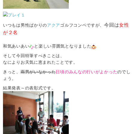
今回は
女性
いつもは男性ばかりの
アクア
ゴルフコンペですが、
が２名
和気あいあい
と楽しい雰囲気となりました
そして今回特筆すべきことは、
なによりお天気に恵まれたことです。
きっと、
雨男がいなかった
日頃のみんなの行いがよかった
のでし
ょう。
結果発表～の表彰式です。