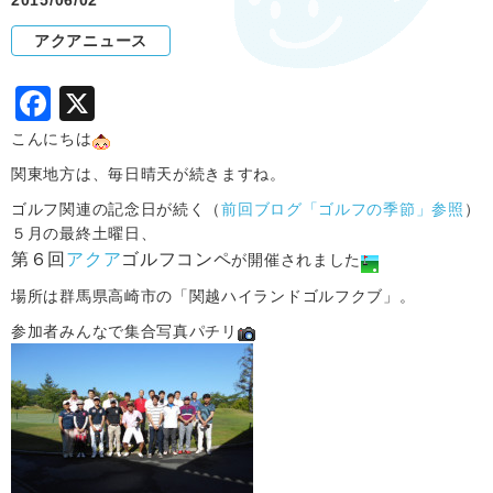
2015/06/02
アクアニュース
F
X
a
こんにちは
c
関東地方は、毎日晴天が続きますね。
e
ゴルフ関連の記念日が続く（
前回ブログ「ゴルフの季節」参照
）
５月の最終土曜日、
b
第６回
アクア
ゴルフコンペ
が開催されました
o
場所は群馬県高崎市の「関越ハイランドゴルフクブ」。
o
参加者みんなで集合写真パチリ
k