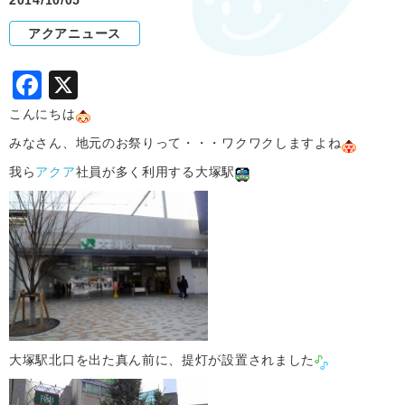
2014/10/05
アクアニュース
F
X
a
こんにちは
c
みなさん、地元のお祭りって・・・ワクワクしますよね
e
我ら
アクア
社員が多く利用する大塚駅
b
o
o
k
大塚駅北口を出た真ん前に、提灯が設置されました