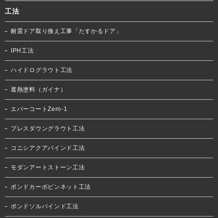
工法
耐震ドア取り換え工事「たすかるドア」
IPH工法
ハイドログラウト工法
遮熱塗料（ガイナ）
エバーコートZero-1
プレスダウングラウト工法
コニシアクアバインド工法
モダンアートストーン工法
ボンドカーボピンネット工法
ボンドソルバインド工法