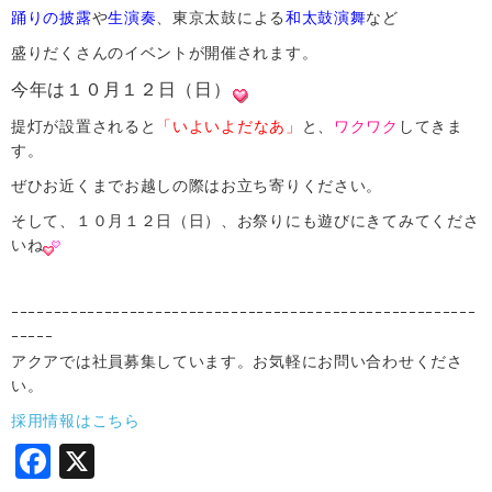
踊りの披露
や
生演奏
、東京太鼓による
和太鼓演舞
など
盛りだくさんのイベントが開催されます。
今年は１０月１２日（日）
提灯が設置されると
「いよいよだなあ」
と、
ワクワク
してきま
す。
ぜひお近くまでお越しの際はお立ち寄りください。
そして、１０月１２日（日）、お祭りにも遊びにきてみてくださ
いね
ｰｰｰｰｰｰｰｰｰｰｰｰｰｰｰｰｰｰｰｰｰｰｰｰｰｰｰｰｰｰｰｰｰｰｰｰｰｰｰｰｰｰｰｰｰｰｰｰｰｰｰｰｰｰｰ
ｰｰｰｰｰ
アクアでは社員募集しています。お気軽にお問い合わせくださ
い。
採用情報はこちら
F
X