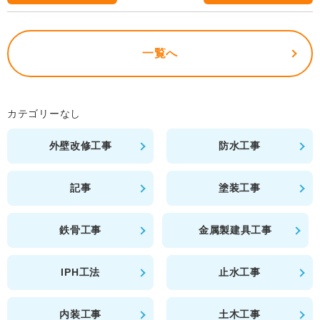
o
o
一覧へ
k
カテゴリーなし
外壁改修工事
防水工事
記事
塗装工事
鉄骨工事
金属製建具工事
IPH工法
止水工事
内装工事
土木工事