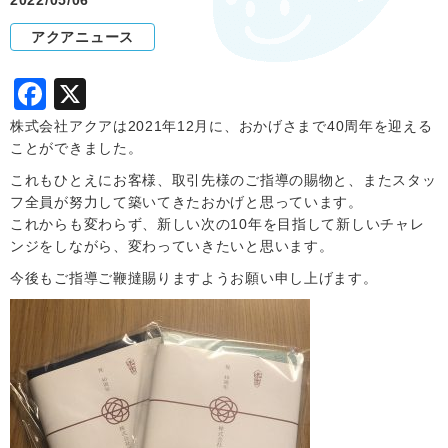
2022/05/06
アクアニュース
F
X
a
株式会社アクアは2021年12月に、おかげさまで40周年を迎える
ことができました。
c
これもひとえにお客様、取引先様のご指導の賜物と、またスタッ
e
フ全員が努力して築いてきたおかげと思っています。
b
これからも変わらず、新しい次の10年を目指して新しいチャレ
o
ンジをしながら、変わっていきたいと思います。
o
今後もご指導ご鞭撻賜りますようお願い申し上げます。
k