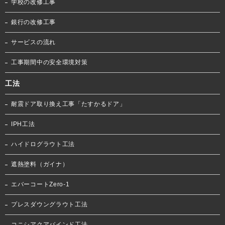
学校の改修工事
銀行の改修工事
サービスの流れ
工事期間中の安全環境対策
工法
耐震ドア取り換え工事「たすかるドア」
IPH工法
ハイドログラウト工法
遮熱塗料（ガイナ）
エバーコートZero-1
プレスダウングラウト工法
コニシアクアバインド工法