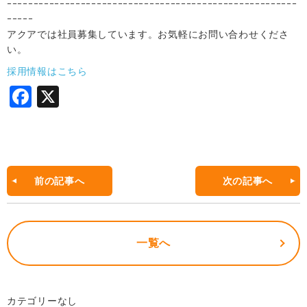
ｰｰｰｰｰｰｰｰｰｰｰｰｰｰｰｰｰｰｰｰｰｰｰｰｰｰｰｰｰｰｰｰｰｰｰｰｰｰｰｰｰｰｰｰｰｰｰｰｰｰｰｰｰｰｰ
ｰｰｰｰｰ
アクアでは社員募集しています。お気軽にお問い合わせくださ
い。
採用情報はこちら
F
X
a
c
e
b
前の記事へ
次の記事へ
o
o
一覧へ
k
カテゴリーなし