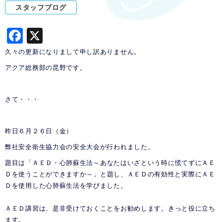
スタッフブログ
F
X
a
久々の更新になりまして申し訳ありません。
c
アクア総務部の昆野です。
e
b
さて・・・
o
o
昨日６月２６日（金）
k
弊社安全衛生協力会の安全大会が行われました。
題目は
「ＡＥＤ・
心肺蘇生法
～あなたはいざという時に慌てずにＡＥ
Ｄを使うことができますか～」と
題し、ＡＥＤの有効性と実際にＡＥ
Ｄを使用した心肺蘇生法を学びました。
ＡＥＤ講習は、是非受けておくことをお勧めします。きっと役に立ち
ます。