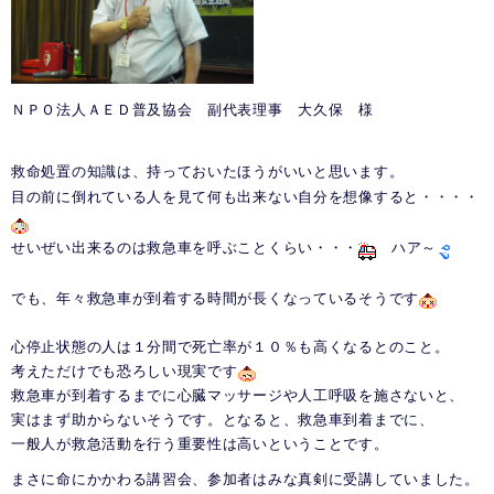
ＮＰＯ法人ＡＥＤ普及協会 副代表理事 大久保 様
救命処置の知識は、持っておいたほうがいいと思います。
目の前に倒れている人を見て何も出来ない自分を想像すると・・・・
せいぜい出来るのは救急車を呼ぶことくらい・・・
ハア～
でも、年々救急車が到着する時間が長くなっているそうです
心停止状態の人は１分間で死亡率が１０％も高くなるとのこと。
考えただけでも恐ろしい現実です
救急車が到着するまでに心臓マッサージや人工呼吸を施さないと、
実はまず助からないそうです。となると、救急車到着までに、
一般人が救急活動を行う重要性は高いということです。
まさに命にかかわる講習会、参加者はみな真剣に受講していました。